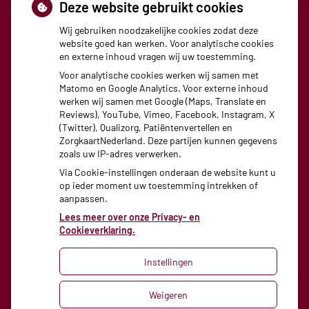
Deze website gebruikt cookies
Wij gebruiken noodzakelijke cookies zodat deze
Kijksluiter
website goed kan werken. Voor analytische cookies
en externe inhoud vragen wij uw toestemming.
Voor analytische cookies werken wij samen met
Gebruikt u weleens medicijnen? Dan kent u ongetwijfeld de
Matomo en Google Analytics. Voor externe inhoud
werken wij samen met Google (Maps, Translate en
bijsluiter die in de verpakking van een medicijn zit. Veel
Reviews), YouTube, Vimeo, Facebook, Instagram, X
mensen vinden de bijsluiter ingewikkeld. Daarom is er nu
(Twitter), Qualizorg, Patiëntenvertellen en
ZorgkaartNederland. Deze partijen kunnen gegevens
Kijksluiter!
Meer informatie.
zoals uw IP-adres verwerken.
Via Cookie-instellingen onderaan de website kunt u
op ieder moment uw toestemming intrekken of
aanpassen.
Lees meer over onze Privacy- en
Cookieverklaring.
Instellingen
Uw Zorg Online
|
Beheer
Weigeren